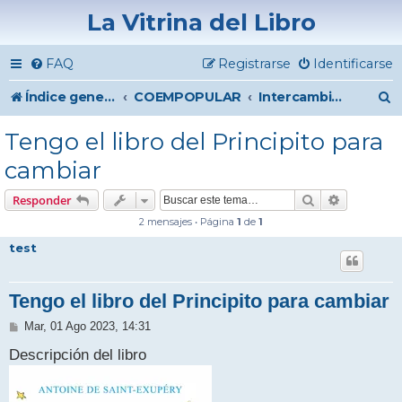
La Vitrina del Libro
FAQ
Registrarse
Identificarse
B
Índice general
COEMPOPULAR
Intercambio de Libros
u
Tengo el libro del Principito para
s
cambiar
c
Buscar
Búsqueda 
Responder
a
2 mensajes • Página
1
de
1
r
test
Tengo el libro del Principito para cambiar
M
Mar, 01 Ago 2023, 14:31
e
n
Descripción del libro
s
a
j