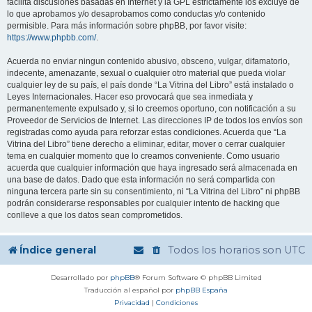
facilita discusiones basadas en Internet y la GPL estrictamente los excluye de
lo que aprobamos y/o desaprobamos como conductas y/o contenido
permisible. Para más información sobre phpBB, por favor visite:
https://www.phpbb.com/
.
Acuerda no enviar ningun contenido abusivo, obsceno, vulgar, difamatorio,
indecente, amenazante, sexual o cualquier otro material que pueda violar
cualquier ley de su país, el país donde “La Vitrina del Libro” está instalado o
Leyes Internacionales. Hacer eso provocará que sea inmediata y
permanentemente expulsado y, si lo creemos oportuno, con notificación a su
Proveedor de Servicios de Internet. Las direcciones IP de todos los envíos son
registradas como ayuda para reforzar estas condiciones. Acuerda que “La
Vitrina del Libro” tiene derecho a eliminar, editar, mover o cerrar cualquier
tema en cualquier momento que lo creamos conveniente. Como usuario
acuerda que cualquier información que haya ingresado será almacenada en
una base de datos. Dado que esta información no será compartida con
ninguna tercera parte sin su consentimiento, ni “La Vitrina del Libro” ni phpBB
podrán considerarse responsables por cualquier intento de hacking que
conlleve a que los datos sean comprometidos.
Índice general
Todos los horarios son
UTC
Desarrollado por
phpBB
® Forum Software © phpBB Limited
Traducción al español por
phpBB España
Privacidad
|
Condiciones