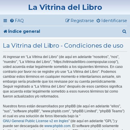
La Vitrina del Libro
FAQ
Registrarse
Identificarse
B
Índice general
u
La Vitrina del Libro - Condiciones de uso
s
Al ingresar en “La Vitrina del Libro” (de aquí en adelante “nosotros”, “nos”,
c
“nuestro”, “La Vitrina del Libro”, “https://vitrinadellibro.coempopular.coop”),
a
usted acuerda estar legalmente sometido a los siguientes términos. En caso
contrario por favor no se registre y/o use “La Vitrina del Libro”. Podemos
r
cambiar estos términos en cualquier momento e intentaríamos avisarle, sin
embargo sería prudente que los revisase por su cuenta periódicamente.
Seguir registrado a “La Vitrina del Libro” después de esos cambios significa
que acuerda estar legalmente sometido a esos nuevos términos tal como
fueron actualizados y/o reformados.
Nuestros foros están desarrollados por phpBB (de aquí en adelante “ellos”,
“sus”, “software phpBB”, “www.phpbb.com”, “phpBB Limited”, “phpBB Teams”)
el cual es una solución de foros liberada bajo la “
GNU General Public License v2 en Ingles
” (de aquí en adelante “GPL”) y
puede ser descargada de
www.phpbb.com
. El software phpBB solamente