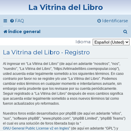
La Vitrina del Libro
FAQ
Identificarse
B
Índice general
u
Idioma:
s
La Vitrina del Libro - Registro
c
Al ingresar en “La Vitrina del Libro” (de aquí en adelante “nosotros”, “nos”,
a
“nuestro”, “La Vitrina del Libro”, “https://vitrinadellibro.coempopular.coop”),
usted acuerda estar legalmente sometido a los siguientes términos. En caso
r
contrario por favor no se registre y/o use “La Vitrina del Libro”. Podemos
cambiar estos términos en cualquier momento e intentaríamos avisarle, sin
embargo sería prudente que los revisase por su cuenta periódicamente.
Seguir registrado a “La Vitrina del Libro” después de esos cambios significa
que acuerda estar legalmente sometido a esos nuevos términos tal como
fueron actualizados y/o reformados.
Nuestros foros están desarrollados por phpBB (de aquí en adelante “ellos”,
“sus”, “software phpBB”, “www.phpbb.com”, “phpBB Limited”, “phpBB Teams”)
el cual es una solución de foros liberada bajo la “
GNU General Public License v2 en Ingles
” (de aquí en adelante “GPL”) y