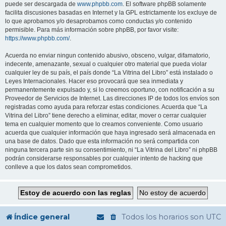
puede ser descargada de
www.phpbb.com
. El software phpBB solamente
facilita discusiones basadas en Internet y la GPL estrictamente los excluye de
lo que aprobamos y/o desaprobamos como conductas y/o contenido
permisible. Para más información sobre phpBB, por favor visite:
https://www.phpbb.com/
.
Acuerda no enviar ningun contenido abusivo, obsceno, vulgar, difamatorio,
indecente, amenazante, sexual o cualquier otro material que pueda violar
cualquier ley de su país, el país donde “La Vitrina del Libro” está instalado o
Leyes Internacionales. Hacer eso provocará que sea inmediata y
permanentemente expulsado y, si lo creemos oportuno, con notificación a su
Proveedor de Servicios de Internet. Las direcciones IP de todos los envíos son
registradas como ayuda para reforzar estas condiciones. Acuerda que “La
Vitrina del Libro” tiene derecho a eliminar, editar, mover o cerrar cualquier
tema en cualquier momento que lo creamos conveniente. Como usuario
acuerda que cualquier información que haya ingresado será almacenada en
una base de datos. Dado que esta información no será compartida con
ninguna tercera parte sin su consentimiento, ni “La Vitrina del Libro” ni phpBB
podrán considerarse responsables por cualquier intento de hacking que
conlleve a que los datos sean comprometidos.
Índice general
Todos los horarios son
UTC