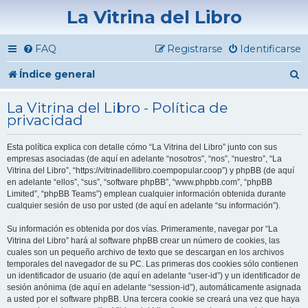
La Vitrina del Libro
FAQ
Registrarse
Identificarse
B
Índice general
u
La Vitrina del Libro - Política de
s
privacidad
c
Esta política explica con detalle cómo “La Vitrina del Libro” junto con sus
a
empresas asociadas (de aquí en adelante “nosotros”, “nos”, “nuestro”, “La
Vitrina del Libro”, “https://vitrinadellibro.coempopular.coop”) y phpBB (de aquí
r
en adelante “ellos”, “sus”, “software phpBB”, “www.phpbb.com”, “phpBB
Limited”, “phpBB Teams”) emplean cualquier información obtenida durante
cualquier sesión de uso por usted (de aquí en adelante “su información”).
Su información es obtenida por dos vías. Primeramente, navegar por “La
Vitrina del Libro” hará al software phpBB crear un número de cookies, las
cuales son un pequeño archivo de texto que se descargan en los archivos
temporales del navegador de su PC. Las primeras dos cookies sólo contienen
un identificador de usuario (de aquí en adelante “user-id”) y un identificador de
sesión anónima (de aquí en adelante “session-id”), automáticamente asignada
a usted por el software phpBB. Una tercera cookie se creará una vez que haya