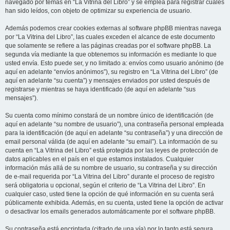
navegado por temas en “La Vitrina del Libro” y se emplea para registrar cuales
han sido leídos, con objeto de optimizar su experiencia de usuario.
Además podemos crear cookies externas al software phpBB mientras navega
por “La Vitrina del Libro”, las cuales exceden el alcance de este documento
que solamente se refiere a las páginas creadas por el software phpBB. La
segunda vía mediante la que obtenemos su información es mediante lo que
usted envía. Esto puede ser, y no limitado a: envíos como usuario anónimo (de
aquí en adelante “envíos anónimos”), su registro en “La Vitrina del Libro” (de
aquí en adelante “su cuenta”) y mensajes enviados por usted después de
registrarse y mientras se haya identificado (de aquí en adelante “sus
mensajes”).
Su cuenta como mínimo constará de un nombre único de identificación (de
aquí en adelante “su nombre de usuario”), una contraseña personal empleada
para la identificación (de aquí en adelante “su contraseña”) y una dirección de
email personal válida (de aquí en adelante “su email”). La información de su
cuenta en “La Vitrina del Libro” está protegida por las leyes de protección de
datos aplicables en el país en el que estamos instalados. Cualquier
información más allá de su nombre de usuario, su contraseña y su dirección
de e-mail requerida por “La Vitrina del Libro” durante el proceso de registro
será obligatoria u opcional, según el criterio de “La Vitrina del Libro”. En
cualquier caso, usted tiene la opción de qué información en su cuenta será
públicamente exhibida. Además, en su cuenta, usted tiene la opción de activar
o desactivar los emails generados automáticamente por el software phpBB.
Su contraseña está encriptada (cifrado de una vía) por lo tanto está segura.