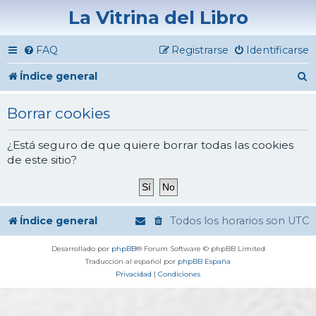
La Vitrina del Libro
FAQ
Registrarse
Identificarse
B
Índice general
u
Borrar cookies
s
c
¿Está seguro de que quiere borrar todas las cookies
de este sitio?
a
r
Índice general
Todos los horarios son
UTC
Desarrollado por
phpBB
® Forum Software © phpBB Limited
Traducción al español por
phpBB España
Privacidad
|
Condiciones