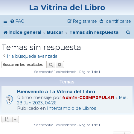
La Vitrina del Libro
FAQ
Registrarse
Identificarse
B
Índice general
Buscar
Temas sin respuesta
u
Temas sin respuesta
s
Ir a búsqueda avanzada
c
Buscar
Búsqueda avanzada
a
Se encontró 1 coincidencia • Página
1
de
1
r
Temas
Bienvenido a La Vitrina del Libro
Último mensaje por
4dm1n-C03MP0PUL4R
«
Mié,
28 Jun 2023, 04:26
Publicado en
Intercambio de Libros
Se encontró 1 coincidencia • Página
1
de
1