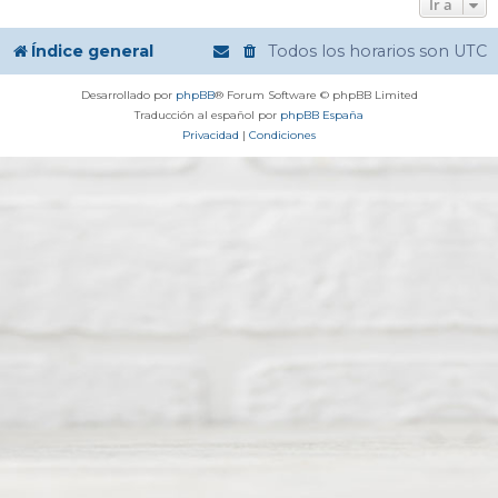
Ir a
Índice general
Todos los horarios son
UTC
Desarrollado por
phpBB
® Forum Software © phpBB Limited
Traducción al español por
phpBB España
Privacidad
|
Condiciones