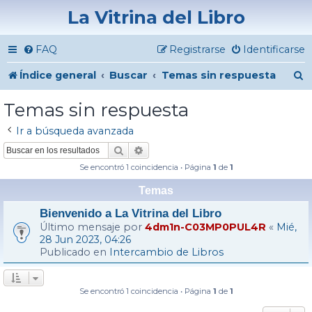
La Vitrina del Libro
FAQ
Registrarse
Identificarse
B
Índice general
Buscar
Temas sin respuesta
u
Temas sin respuesta
s
Ir a búsqueda avanzada
c
Buscar
Búsqueda avanzada
a
Se encontró 1 coincidencia • Página
1
de
1
r
Temas
Bienvenido a La Vitrina del Libro
Último mensaje por
4dm1n-C03MP0PUL4R
«
Mié,
28 Jun 2023, 04:26
Publicado en
Intercambio de Libros
Se encontró 1 coincidencia • Página
1
de
1