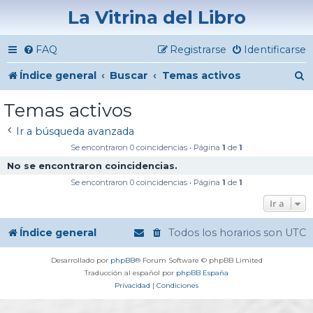
La Vitrina del Libro
FAQ
Registrarse
Identificarse
B
Índice general
Buscar
Temas activos
u
Temas activos
s
Ir a búsqueda avanzada
c
Se encontraron 0 coincidencias • Página
1
de
1
a
No se encontraron coincidencias.
r
Se encontraron 0 coincidencias • Página
1
de
1
Ir a
Índice general
Todos los horarios son
UTC
Desarrollado por
phpBB
® Forum Software © phpBB Limited
Traducción al español por
phpBB España
Privacidad
|
Condiciones