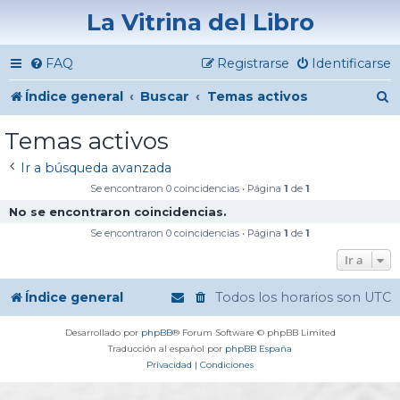
La Vitrina del Libro
FAQ
Registrarse
Identificarse
B
Índice general
Buscar
Temas activos
u
Temas activos
s
Ir a búsqueda avanzada
c
Se encontraron 0 coincidencias • Página
1
de
1
a
No se encontraron coincidencias.
r
Se encontraron 0 coincidencias • Página
1
de
1
Ir a
Índice general
Todos los horarios son
UTC
Desarrollado por
phpBB
® Forum Software © phpBB Limited
Traducción al español por
phpBB España
Privacidad
|
Condiciones