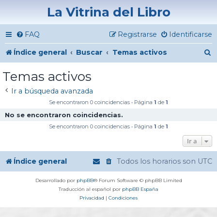
La Vitrina del Libro
FAQ
Registrarse
Identificarse
B
Índice general
Buscar
Temas activos
u
Temas activos
s
Ir a búsqueda avanzada
c
Se encontraron 0 coincidencias • Página
1
de
1
a
No se encontraron coincidencias.
r
Se encontraron 0 coincidencias • Página
1
de
1
Ir a
Índice general
Todos los horarios son
UTC
Desarrollado por
phpBB
® Forum Software © phpBB Limited
Traducción al español por
phpBB España
Privacidad
|
Condiciones