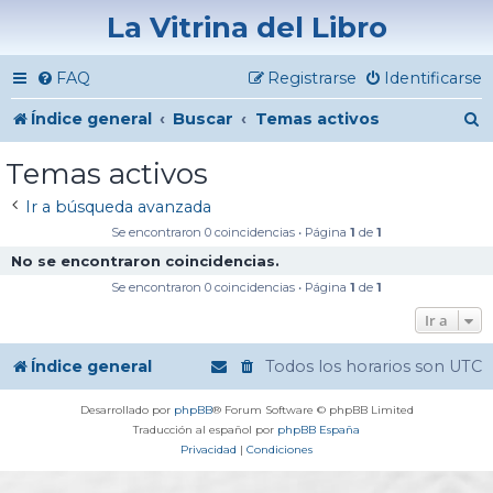
La Vitrina del Libro
FAQ
Registrarse
Identificarse
B
Índice general
Buscar
Temas activos
u
Temas activos
s
Ir a búsqueda avanzada
c
Se encontraron 0 coincidencias • Página
1
de
1
a
No se encontraron coincidencias.
r
Se encontraron 0 coincidencias • Página
1
de
1
Ir a
Índice general
Todos los horarios son
UTC
Desarrollado por
phpBB
® Forum Software © phpBB Limited
Traducción al español por
phpBB España
Privacidad
|
Condiciones