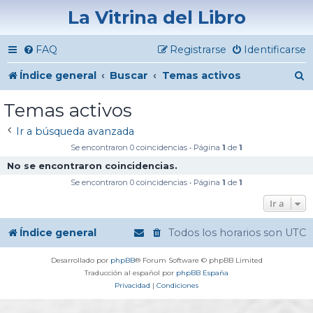
La Vitrina del Libro
FAQ
Registrarse
Identificarse
B
Índice general
Buscar
Temas activos
u
Temas activos
s
Ir a búsqueda avanzada
c
Se encontraron 0 coincidencias • Página
1
de
1
a
No se encontraron coincidencias.
r
Se encontraron 0 coincidencias • Página
1
de
1
Ir a
Índice general
Todos los horarios son
UTC
Desarrollado por
phpBB
® Forum Software © phpBB Limited
Traducción al español por
phpBB España
Privacidad
|
Condiciones