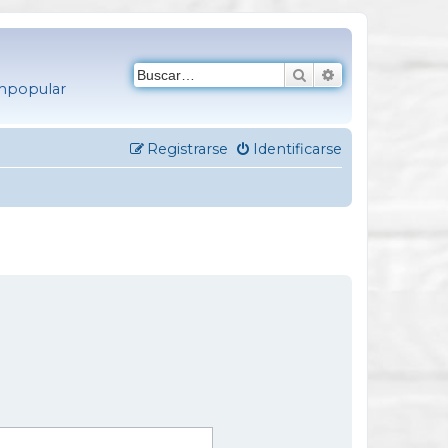
Buscar
Búsqueda avanza
empopular
Registrarse
Identificarse