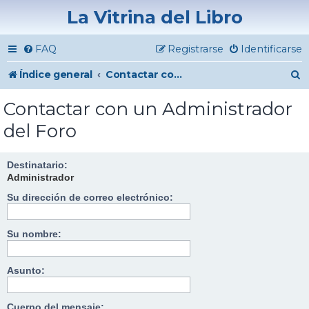
La Vitrina del Libro
FAQ
Registrarse
Identificarse
B
Índice general
Contactar con un Administrador del Foro
u
Contactar con un Administrador
s
del Foro
c
a
Destinatario:
Administrador
r
Su dirección de correo electrónico:
Su nombre:
Asunto:
Cuerpo del mensaje: