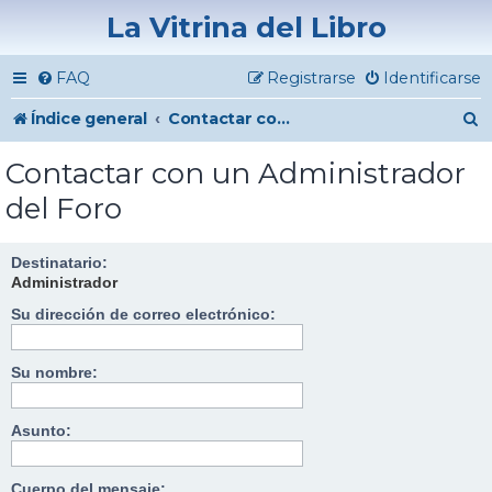
La Vitrina del Libro
FAQ
Registrarse
Identificarse
B
Índice general
Contactar con un Administrador del Foro
u
Contactar con un Administrador
s
del Foro
c
a
Destinatario:
Administrador
r
Su dirección de correo electrónico:
Su nombre:
Asunto:
Cuerpo del mensaje: