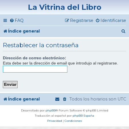
La Vitrina del Libro
FAQ
Registrarse
Identificarse
B
Índice general
u
Restablecer la contraseña
s
c
Dirección de correo electrónico:
Esta debe ser la dirección de email que introdujo al registrarse.
a
r
Índice general
Todos los horarios son
UTC
Desarrollado por
phpBB
® Forum Software © phpBB Limited
Traducción al español por
phpBB España
Privacidad
|
Condiciones